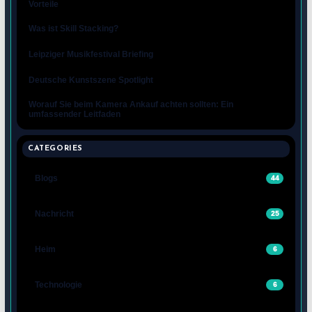
Vorteile
Was ist Skill Stacking?
Leipziger Musikfestival Briefing
Deutsche Kunstszene Spotlight
Worauf Sie beim Kamera Ankauf achten sollten: Ein
umfassender Leitfaden
CATEGORIES
Blogs
44
Nachricht
25
Heim
6
Technologie
6