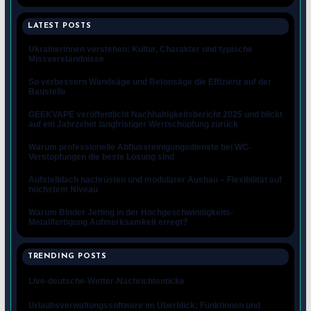
LATEST POSTS
Ukrainerinnen verstehen: Kultur, Charakter und typische
Missverständnisse
So verbessern Wandsäge und Betonsäge die Effizienz auf der
Baustelle
GEEKVAPE veröffentlicht Nachhaltigkeitsbericht 2025 und blickt
auf ein Jahrzehnt langfristiger Wertschöpfung zurück
Warum professionelle Abflussreinigungsdienste bei WC-
Verstopfungen die beste Lösung sind
Aufstelldach nachrüsten und modularer Ausbau – Flexibilität auf
höchstem Niveau
Warum Binder Jetting in der Hochgeschwindigkeits-
Metallfertigung Aufmerksamkeit erregt?
TRENDING POSTS
Live-deutsche-Wetter-Nachrichtenticke
Urlaubsverwaltungssoftware im Überblick: Funktionen und