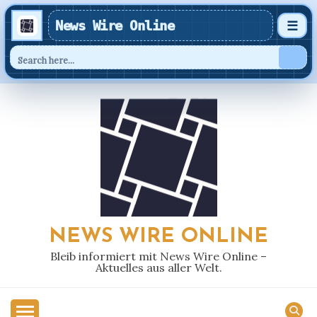
News Wire Online
☰
Skip
to
content
NEWS WIRE ONLINE
Bleib informiert mit News Wire Online –
Aktuelles aus aller Welt.