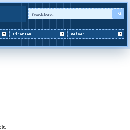
🔍
Finanzen
Reisen
▾
▾
▾
lt.