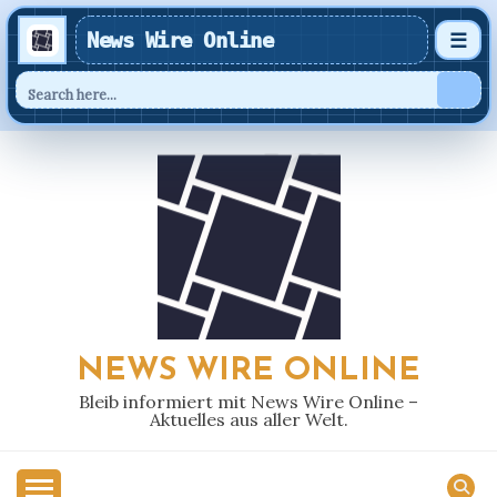
News Wire Online
☰
Skip
to
content
NEWS WIRE ONLINE
Bleib informiert mit News Wire Online –
Aktuelles aus aller Welt.